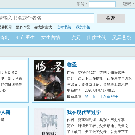
账号：
密码
温馨提示：更多作品，请搜索查找
临时书架
我的书架
奇幻
都市重生
女生言情
二次元
仙侠武侠
灵异悬疑
临圣
别：玄幻奇幻
作者：卖报小郎君
类别：仙侠武侠
与少年郎，马蹄
简介：这天下谁在执棋，谁在局里？刀笔
。他仿佛说书先
写忠义，转身成谋逆。金銮殿上舞未停，
...
:45
江山半壁已凋零。谁在封王拜...
更新时间：2026-08-07 17:08:26
最新章节：
第一百一十八章 得手
除人籍
我在现代留过学
悬疑
作者：要离刺荆轲
类别：历史军事
简介：所谓天子者，父天母地，为天之
子！或曰：天子做民父母，以为天下王！