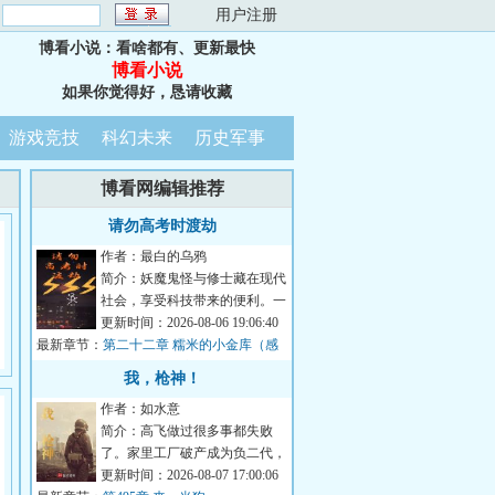
：
用户注册
博看小说：看啥都有、更新最快
博看小说
如果你觉得好，恳请收藏
游戏竞技
科幻未来
历史军事
博看网编辑推荐
请勿高考时渡劫
作者：最白的乌鸦
简介：妖魔鬼怪与修士藏在现代
社会，享受科技带来的便利。一
千岁树妖冒充名贵古树，月月领
更新时间：2026-08-06 19:06:40
最新章节：
取政府补贴；八...
第二十二章 糯米的小金库（感
谢威严满满蕾咪莉雅的盟主）
我，枪神！
作者：如水意
简介：高飞做过很多事都失败
了。家里工厂破产成为负二代，
送过外卖跑过网约车，无奈去俄
更新时间：2026-08-07 17:00:06