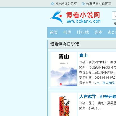
将本站设为首页
收藏博看小说官网
首页
书库
排行榜
完本
玄幻
博看网今日导读
青山
作者：会说话的肘子
类
简介：洛城夜幕下的骏马
在青石板上踩出哒哒声响
生故事中的人物，从云瀑中来
更新时间：2026-08-08 07:28
最新章节：
775、故人相见
人在诡异，但被开
作者：墨泠
类别：灵异
简介：都杀了。...