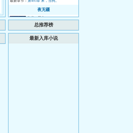
最新章节：
国要债，结果却被...
第495章 来，当狗。
夜无疆
作者：辰东
简介：那一天太阳落下再也没有
总推荐榜
升起……...
更新时间：2026-08-07 18:07:17
最新入库小说
最新章节：
第781章 现任与前任决高下
缔造美利坚：我竞选经理是罗斯福
作者：两块钱硬币
简介：我叫里奥·华莱士，历史
系博士在读，负债$,.。人生的至
暗时刻，我失业了，原因是我在
更新时间：2026-08-07 21:26:10
最新章节：
网上喷了一家...
第625章 白色巨兽
约拍COSER，系统怎么当真了
作者：戈壁有只妖
简介：觉醒圣光养成系统。新手
任务【净化一位被暗蚀沾染的迷
茫修女。】丁衡拿起相机来到漫
更新时间：2026-07-31 00:28:10
最新章节：
展：Cos小姐姐...
完结感言！
人在华娱，系统说是合欢宗