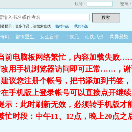
账号：
密码
温馨提示：更多作品，请搜索查找
临时书架
我的书架
奇幻
都市重生
女生言情
二次元
仙侠武侠
灵异悬疑
当前电脑板网络繁忙，内容加载失败…
请改用手机浏览器访问即可正常……，谢
建议您注册个帐号，把书添加到书签，
后在手机版上登录帐号可以直接点开继续
提示：此时刷新无效，必须转手机版才
繁忙时段：中午11、12点，晚上20点之