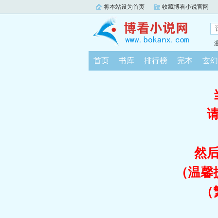
将本站设为首页
收藏博看小说官网
首页
书库
排行榜
完本
玄幻
然
（温馨
（