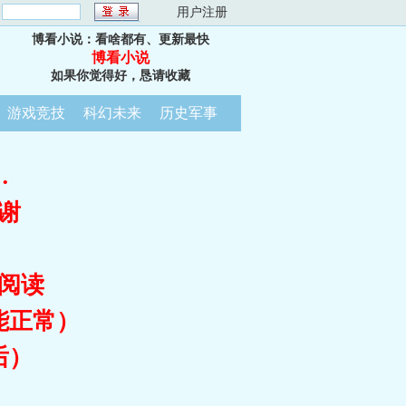
：
用户注册
博看小说：看啥都有、更新最快
博看小说
如果你觉得好，恳请收藏
游戏竞技
科幻未来
历史军事
…
谢
阅读
能正常）
后）