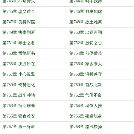
第743章 不啃骨头
第744章 时不我待
第745章 忠义难全
第746章 鲜卑如虎
第747章 良将深谋
第748章 故土难离
第749章 执宰刚断
第750章 出巡河朔
第751章 毒士之君
第752章 殷切之心
第753章 孟德新书
第754章 前倨后恭
第755章 决胜所在
第756章 家乡来人
第757章 小心翼翼
第758章 沮授善守
第759章 伤势恶化
第760章 首战北新
第761章 战车冲驰
第762章 气候不良
第763章 宿命难缠
第764章 墙倒人推
第765章 寝食难安
第766章 夜遁脱身
第767章 再三辞谢
第768章 路线抉择