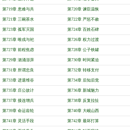
第719章 患难与共
第720章 谏臣温恢
第721章 三碗茶水
第722章 严惩不赦
第723章 孤军灭国
第724章 百姓石碑
第725章 唯戎与祀
第726章 权力过渡
第727章 前程焦虑
第728章 公子铁罐
第729章 汹涌澎湃
第730章 时间紧迫
第731章 所谓忠良
第732章 转移支付
第733章 进退维谷
第734章 后知后觉
第735章 庄公故计
第736章 新城魅力
第737章 接连增兵
第738章 反复拉扯
第739章 命运齿轮
第740章 大岘山西
第741章 灵活手段
第742章 最坏打算