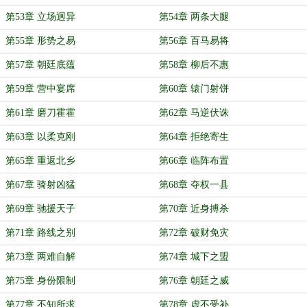
第53章 立场迥异
第54章 两条大腿
第55章 形势之易
第56章 百马易将
第57章 朝廷底蕴
第58章 柳后不惠
第59章 营中宴席
第60章 辕门射饼
第61章 磨刀霍霍
第62章 马逆伏诛
第63章 以柔克刚
第64章 拒绝寄生
第65章 重返北乡
第66章 临阵布置
第67章 骑射凶猛
第68章 夺权一县
第69章 驰援天子
第70章 近身搏杀
第71章 路线之别
第72章 破财免灾
第73章 两难自解
第74章 城下之盟
第75章 身份限制
第76章 朝廷之威
第77章 不知所求
第78章 虚不受补