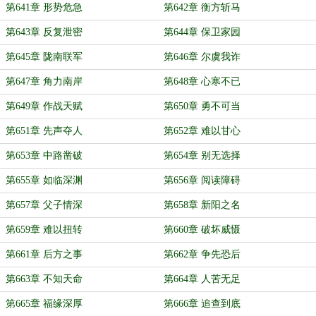
第641章 形势危急
第642章 衡方斩马
第643章 反复泄密
第644章 保卫家园
第645章 陇南联军
第646章 尔虞我诈
第647章 角力南岸
第648章 心寒不已
第649章 作战天赋
第650章 勇不可当
第651章 先声夺人
第652章 难以甘心
第653章 中路凿破
第654章 别无选择
第655章 如临深渊
第656章 阅读障碍
第657章 父子情深
第658章 新阳之名
第659章 难以扭转
第660章 破坏威慑
第661章 后方之事
第662章 争先恐后
第663章 不知天命
第664章 人苦无足
第665章 福缘深厚
第666章 追查到底