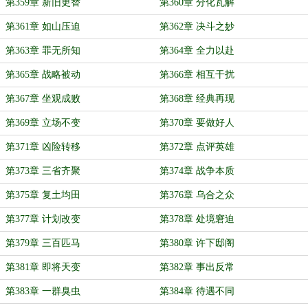
第359章 新旧更替
第360章 分化瓦解
第361章 如山压迫
第362章 决斗之妙
第363章 罪无所知
第364章 全力以赴
第365章 战略被动
第366章 相互干扰
第367章 坐观成败
第368章 经典再现
第369章 立场不变
第370章 要做好人
第371章 凶险转移
第372章 点评英雄
第373章 三省齐聚
第374章 战争本质
第375章 复土均田
第376章 乌合之众
第377章 计划改变
第378章 处境窘迫
第379章 三百匹马
第380章 许下邸阁
第381章 即将天变
第382章 事出反常
第383章 一群臭虫
第384章 待遇不同