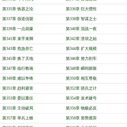
第335章 铁器之论
第336章 巨大惯性
第337章 假道伐虢
第338章 智谋之士
第339章 一点就爆
第340章 混战一夜
第341章 束手束脚
第342章 溃坝之始
第343章 危急存亡
第344章 扩大规模
第345章 换了天地
第346章 努力刹车
第347章 临行教诲
第348章 瞬间膨胀
第349章 难以争锋
第350章 相互尊敬
第351章 趋利避害
第352章 骄兵之计
第353章 委以重任
第354章 袁术建号
第355章 主动破局
第356章 物极必反
第357章 举兵上雒
第358章 形势迥异