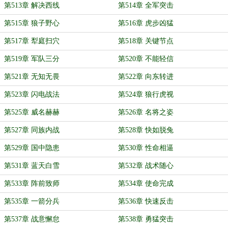
第513章 解决西线
第514章 全军突击
第515章 狼子野心
第516章 虎步凶猛
第517章 犁庭扫穴
第518章 关键节点
第519章 军队三分
第520章 不能轻信
第521章 无知无畏
第522章 向东转进
第523章 闪电战法
第524章 狼行虎视
第525章 威名赫赫
第526章 名将之姿
第527章 同族内战
第528章 快如脱兔
第529章 国中隐患
第530章 性命相逼
第531章 蓝天白雪
第532章 战术随心
第533章 阵前致师
第534章 使命完成
第535章 一箭分兵
第536章 快速反击
第537章 战意懈怠
第538章 勇猛突击