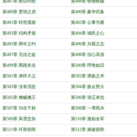
第487章 爵位纠纷
第488章 铁锤铁罐
第489章 贾诩之虑
第490章 豪华武备
第491章 经营退路
第492章 公事为重
第493章 结构矛盾
第494章 城邑之心
第495章 两年之约
第496章 兴霸之志
第497章 无信之徒
第498章 信心高涨
第499章 两路夹击
第500章 呼噜如旧
第501章 身怀大义
第502章 诱敌之术
第503章 没有消息
第504章 敌众势大
第505章 擒贼擒王
第506章 张辽来也
第507章 功在千秋
第508章 一潭死水
第509章 风雪交加
第510章 激励全军
第511章 环形箭阵
第512章 摧破箭阵