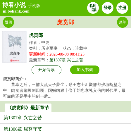
博看小说
手机版
临时
登录
注册
书架
m.bokank.com
虎贲郎
返回
菜单
虎贲郎
作者：中更
类别：历史军事
状态：连载中
更新时间：2026-08-08 08:41:25
最新章节：
第1307章 兴亡之苦
开始阅读
加入书架
虎贲郎简介：
董卓之后，三辅大乱天子蒙尘，勤王志士汇聚雒都残垣断壁之
中，肉食者鄙拔剑四顾，国贼凶狠十倍于胡忠孝礼义信的时代里，最
可靠的还是手中的剑与盾...
《虎贲郎》最新章节
第1307章 兴亡之苦
第1306章 屈尊守节