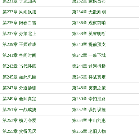
第231章 子龙知兵
第232章 蒙侯吕布
第233章 风雨飘摇
第234章 无欲则刚
第235章 阳春白雪
第236章 观察前哨
第237章 孙策北上
第238章 英睿明断
第239章 王师难成
第240章 提前预支
第241章 空间时间
第242章 一鼓下城
第243章 当代孙膑
第244章 过河拆桥
第245章 如此忠臣
第246章 将战真定
第247章 分道扬镳
第248章 突袭之策
第249章 会师真定
第250章 牵招挡路
第251章 一战成擒
第252章 误打误撞
第253章 横刀夺爱
第254章 中山刘惠
第255章 贪得无厌
第256章 老旧人物