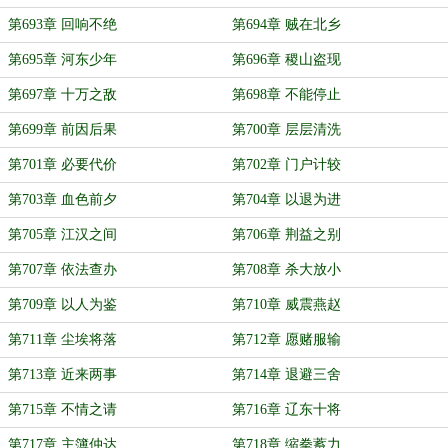
第693章 回响不绝
第694章 贼在北乡
第695章 河东少年
第696章 稷山盗现
第697章 十万之敌
第698章 不能停止
第699章 前因后果
第700章 层层清洗
第701章 必要代价
第702章 门户计较
第703章 血色前夕
第704章 以退为进
第705章 江汉之间
第706章 荆益之别
第707章 依法查办
第708章 杀大放小
第709章 以人为鉴
第710章 威震燕赵
第711章 尘埃将落
第712章 愿赌服输
第713章 近来两事
第714章 退避三舍
第715章 不情之请
第716章 辽东十将
第717章 主簿仲达
第718章 缩拳蓄力