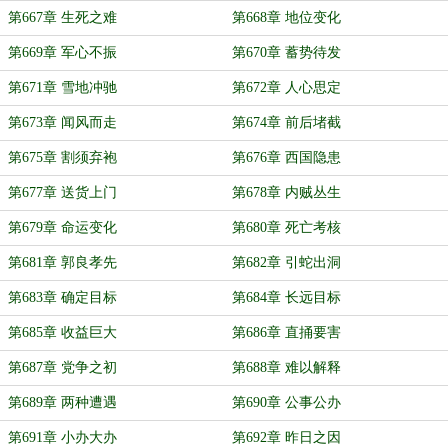
第667章 生死之难
第668章 地位变化
第669章 军心不振
第670章 蓄势待发
第671章 雪地冲驰
第672章 人心思定
第673章 闻风而走
第674章 前后堵截
第675章 割须弃袍
第676章 西国隐患
第677章 送货上门
第678章 内贼丛生
第679章 命运变化
第680章 死亡考核
第681章 郭良孝先
第682章 引蛇出洞
第683章 确定目标
第684章 长远目标
第685章 收益巨大
第686章 直捅要害
第687章 党争之初
第688章 难以解释
第689章 两种遭遇
第690章 公事公办
第691章 小办大办
第692章 昨日之因