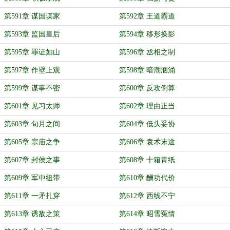
第591章 谋国谋家
第592章 王道霸道
第593章 监国皇后
第594章 移形换影
第595章 罪证如山
第596章 丞相之制
第597章 作壁上观
第598章 暗潮汹涌
第599章 谋事不密
第600章 反攻倒算
第601章 见习太师
第602章 理由正当
第603章 旬月之间
第604章 低头妥协
第605章 宗庙之争
第606章 袁术末途
第607章 封侯之事
第608章 十箱青纸
第609章 军中纽带
第610章 酬功代价
第611章 一矛扎穿
第612章 西线不宁
第613章 诱敌之策
第614章 昭雪冤情