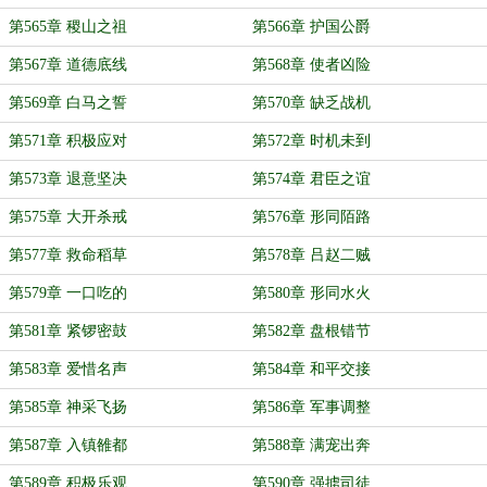
第565章 稷山之祖
第566章 护国公爵
第567章 道德底线
第568章 使者凶险
第569章 白马之誓
第570章 缺乏战机
第571章 积极应对
第572章 时机未到
第573章 退意坚决
第574章 君臣之谊
第575章 大开杀戒
第576章 形同陌路
第577章 救命稻草
第578章 吕赵二贼
第579章 一口吃的
第580章 形同水火
第581章 紧锣密鼓
第582章 盘根错节
第583章 爱惜名声
第584章 和平交接
第585章 神采飞扬
第586章 军事调整
第587章 入镇雒都
第588章 满宠出奔
第589章 积极乐观
第590章 强掳司徒