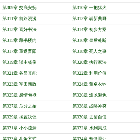
第309章 交底安抚
第310章 一把猛火
第311章 前路漫漫
第312章 崭新典厩
第313章 喜好书法
第314章 初步方案
第315章 藏书楼内
第316章 皇后处断
第317章 重返晋阳
第318章 死人之事
第319章 谋主杨俊
第320章 执行家法
第321章 各显其能
第322章 利用价值
第323章 军田新政
第324章 董卓衣钵
第325章 感情包袱
第326章 难以避免
第327章 瓜分之始
第328章 战略冲突
第329章 搁置决议
第330章 去留自便
第331章 小小疏漏
第332章 水到渠成
第333章 斗争方式
第334章 暂做退让