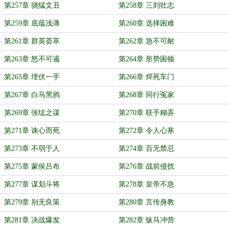
第257章 骁猛文丑
第258章 三刘壮志
第259章 底蕴浅薄
第260章 选择困难
第261章 群英荟萃
第262章 急不可耐
第263章 怒不可遏
第264章 形势困顿
第265章 埋伏一手
第266章 焊死车门
第267章 白马黑鸦
第268章 同行冤家
第269章 张纮之谋
第270章 联手糊弄
第271章 诛心而死
第272章 令人心寒
第273章 不弱于人
第274章 百无禁忌
第275章 蒙侯吕布
第276章 战前侵扰
第277章 谋划斗将
第278章 皇帝不急
第279章 别无良策
第280章 言传身教
第281章 决战爆发
第282章 纵马冲营