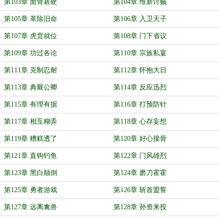
第103章 面骨甚硬
第104章 维新讨贼
第105章 革除旧命
第106章 入卫天子
第107章 虎贲就位
第108章 门下省议
第109章 功过各论
第110章 宗族私宴
第111章 克制忍耐
第112章 怀抱大日
第113章 典厩公卿
第114章 反应迅烈
第115章 有理有据
第116章 打预防针
第117章 相互糊弄
第118章 心存妄想
第119章 糟糕透了
第120章 好心接骨
第121章 直钩钓鱼
第122章 门风雄烈
第123章 黑白颠倒
第124章 磨刀霍霍
第125章 勇者游戏
第126章 斩首盟誓
第127章 远离禽兽
第128章 孙资来投