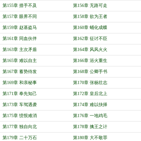
第155章 措手不及
第156章 无路可走
第157章 眼界不同
第158章 欲为王者
第159章 赵基盗马
第160章 蛹化成蝶
第161章 同血伙伴
第162章 征讨不臣
第163章 主次矛盾
第164章 风风火火
第165章 难以自主
第166章 浴火重生
第167章 蓄势待发
第168章 公卿手书
第169章 和亲秘事
第170章 张杨壮志
第171章 奉先知己
第172章 皇后北上
第173章 车驾遇袭
第174章 难以抉择
第175章 愤恨难消
第176章 一地鸡毛
第177章 独自向北
第178章 擒王之计
第179章 二十万石
第180章 大不敬罪