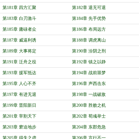
第181章 四方汇聚
第182章 退无可退
第183章 白刃激斗
第184章 先手优势
第185章 庸碌者众
第186章 布局远方
第187章 威逼利诱
第188章 调虎离山
第189章 大事将定
第190章 汾阴之刑
第191章 泛舟之役
第192章 镇之以静
第193章 援军抵达
第194章 战前噩梦
第195章 人心不齐
第196章 声西击东
第197章 有进无退
第198章 一战破敌
第199章 晋阳新日
第200章 胜败之机
第201章 宰割天下
第202章 荀彧举士
第203章 窘迫地步
第204章 东郡危急
第205章 得失之虑
第206章 言行不一