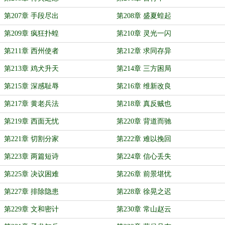
第207章 手段尽出
第208章 盛夏蝗起
第209章 疯狂扑蝗
第210章 灵光一闪
第211章 西州使者
第212章 求同存异
第213章 鸡犬升天
第214章 三方困局
第215章 深感耻辱
第216章 维新改良
第217章 黄老兵法
第218章 真反贼也
第219章 西面无忧
第220章 背道而驰
第221章 切割分家
第222章 难以挽回
第223章 两篇短诗
第224章 信心丢失
第225章 决议困难
第226章 前景堪忧
第227章 排除隐患
第228章 徐晃之迟
第229章 文和密计
第230章 常山赵云