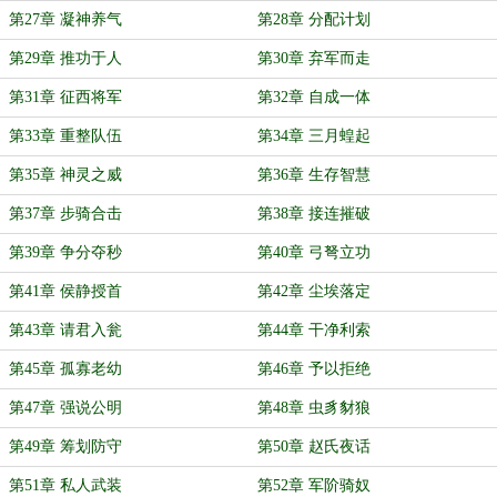
第27章 凝神养气
第28章 分配计划
第29章 推功于人
第30章 弃军而走
第31章 征西将军
第32章 自成一体
第33章 重整队伍
第34章 三月蝗起
第35章 神灵之威
第36章 生存智慧
第37章 步骑合击
第38章 接连摧破
第39章 争分夺秒
第40章 弓弩立功
第41章 侯静授首
第42章 尘埃落定
第43章 请君入瓮
第44章 干净利索
第45章 孤寡老幼
第46章 予以拒绝
第47章 强说公明
第48章 虫豸豺狼
第49章 筹划防守
第50章 赵氏夜话
第51章 私人武装
第52章 军阶骑奴