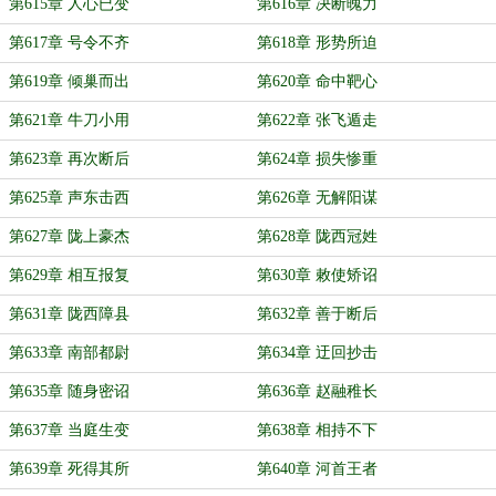
第615章 人心已变
第616章 决断魄力
第617章 号令不齐
第618章 形势所迫
第619章 倾巢而出
第620章 命中靶心
第621章 牛刀小用
第622章 张飞遁走
第623章 再次断后
第624章 损失惨重
第625章 声东击西
第626章 无解阳谋
第627章 陇上豪杰
第628章 陇西冠姓
第629章 相互报复
第630章 敕使矫诏
第631章 陇西障县
第632章 善于断后
第633章 南部都尉
第634章 迂回抄击
第635章 随身密诏
第636章 赵融稚长
第637章 当庭生变
第638章 相持不下
第639章 死得其所
第640章 河首王者