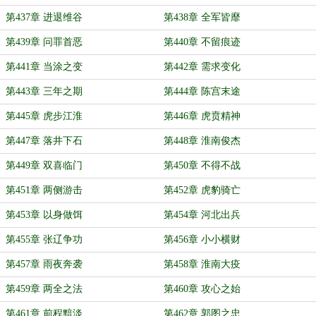
第437章 进退维谷
第438章 全军皆靡
第439章 问罪首恶
第440章 不留痕迹
第441章 当涂之变
第442章 需求变化
第443章 三年之期
第444章 陈宫末途
第445章 虎步江淮
第446章 虎贲精神
第447章 落井下石
第448章 淮南俊杰
第449章 双喜临门
第450章 不得不战
第451章 两侧游击
第452章 虎豹骑亡
第453章 以身做饵
第454章 河北出兵
第455章 张辽争功
第456章 小小横财
第457章 雨夜奔袭
第458章 淮南大疫
第459章 两全之法
第460章 攻心之始
第461章 前程黯淡
第462章 郭图之忠