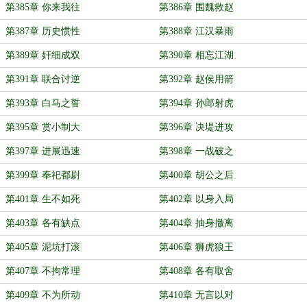
第385章 你来我往
第386章 围魏救赵
第387章 历史惯性
第388章 江汉暴雨
第389章 奸细成双
第390章 相忘江湖
第391章 联合讨逆
第392章 赵侯用箭
第393章 白马之誓
第394章 孙郎射虎
第395章 赏小制大
第396章 决堤进攻
第397章 进展迅速
第398章 一战破之
第399章 奉祀都尉
第400章 胡公之后
第401章 生不如死
第402章 以身入局
第403章 各有缺点
第404章 抽身撤离
第405章 泥坑打滚
第406章 狮虎狼王
第407章 不拘常理
第408章 各有取舍
第409章 不为所动
第410章 无言以对