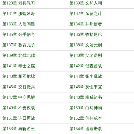
第129章 老兵教习
第130章 文和入朝
第131章 服蝗延寿
第132章 亲征之计
第133章 人质问题
第134章 并州使者
第135章 分手信号
第136章 收拾尾巴
第137章 教育儿子
第138章 文始元嗣
第139章 北伐北伐
第140章 父老送别
第141章 毒士之谋
第142章 侦查首战
第143章 相互把脉
第144章 扬尘乱战
第145章 交替撤兵
第146章 抚恤事宜
第147章 中立见解
第148章 宗贼箭书
第149章 不善夜战
第150章 白马神物
第151章 连日再战
第152章 信任成本
第153章 再斩名王
第154章 迅速击溃