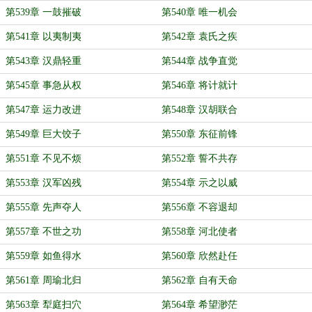
第539章 一鼓摧破
第540章 唯一机会
第541章 以夷制夷
第542章 袁氏之疾
第543章 汉鼎轻重
第544章 战争直觉
第545章 事急从权
第546章 将计就计
第547章 运力改进
第548章 汉胡联合
第549章 巨大饺子
第550章 东征前锋
第551章 不见不烦
第552章 誓不共存
第553章 汉军凶残
第554章 示之以威
第555章 先声夺人
第556章 不容退却
第557章 不世之功
第558章 河北使者
第559章 如鱼得水
第560章 欣然赴任
第561章 周瑜北归
第562章 自有天命
第563章 犁庭扫穴
第564章 希望渺茫