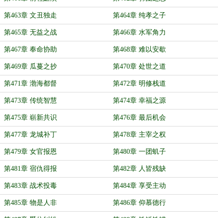
第463章 文丑独走
第464章 纯孝之子
第465章 无益之战
第466章 水军角力
第467章 奉命协助
第468章 难以安歇
第469章 瓜蔓之抄
第470章 处世之道
第471章 渤海都督
第472章 明修栈道
第473章 传统智慧
第474章 幸福之源
第475章 崭新共识
第476章 最后机会
第477章 龙城补丁
第478章 主宰之权
第479章 女官报恩
第480章 一团虮子
第481章 宿仇得报
第482章 人皆残缺
第483章 战术投毒
第484章 享受主动
第485章 物是人非
第486章 仰慕德行