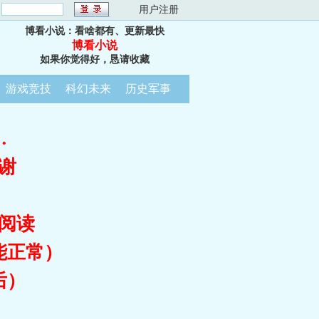
：
用户注册
博看小说：看啥都有、更新最快
博看小说
如果你觉得好，恳请收藏
游戏竞技
科幻未来
历史军事
…
谢
阅读
能正常）
后）