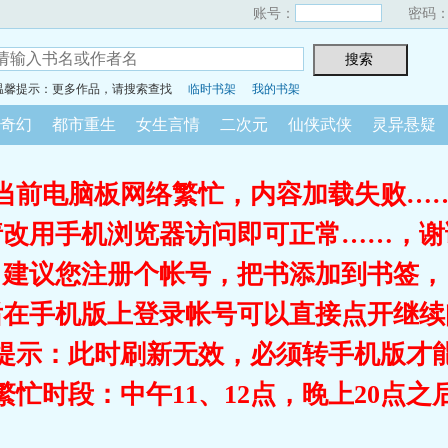
账号：
密码
温馨提示：更多作品，请搜索查找
临时书架
我的书架
奇幻
都市重生
女生言情
二次元
仙侠武侠
灵异悬疑
当前电脑板网络繁忙，内容加载失败…
请改用手机浏览器访问即可正常……，谢
建议您注册个帐号，把书添加到书签，
后在手机版上登录帐号可以直接点开继续
提示：此时刷新无效，必须转手机版才
繁忙时段：中午11、12点，晚上20点之