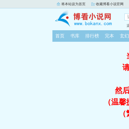
将本站设为首页
收藏博看小说官网
首页
书库
排行榜
完本
玄幻
然
（温馨
（