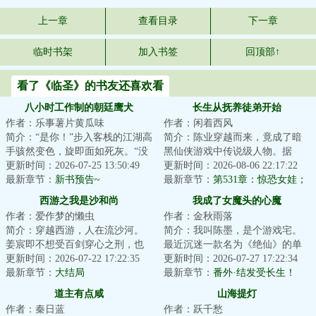
上一章
查看目录
下一章
临时书架
加入书签
回顶部↑
看了《临圣》的书友还喜欢看
八小时工作制的朝廷鹰犬
长生从抚养徒弟开始
作者：乐事薯片黄瓜味
作者：闲着西风
简介：“是你！”步入客栈的江湖高
简介：陈业穿越而来，竟成了暗
手骇然变色，旋即面如死灰。“没
黑仙侠游戏中传说级人物。据
想到，今日要落到你这朝廷鹰犬
更新时间：2026-07-25 13:50:49
传，他是一介药农，却教导出举
更新时间：2026-08-06 22:17:22
的手里！...
最新章节：
新书预告~
世闻名的两个仙子...
最新章节：
第531章：惊恐女娃；
再回黑湖
西游之我是沙和尚
我成了女魔头的心魔
作者：爱作梦的懒虫
作者：金秋雨落
简介：穿越西游，人在流沙河。
简介：我叫陈墨，是个游戏宅。
姜宸即不想受百剑穿心之刑，也
最近沉迷一款名为《绝仙》的单
不想沦为后世以食人为生的沙
更新时间：2026-07-22 17:22:35
机游戏，并且开挂虐了最终
更新时间：2026-07-27 17:22:34
僧。所以，他选择...
最新章节：
大结局
BOSS【玉贵妃】上百...
最新章节：
番外·结发受长生！
道主有点咸
山海提灯
作者：秦日蓝
作者：跃千愁