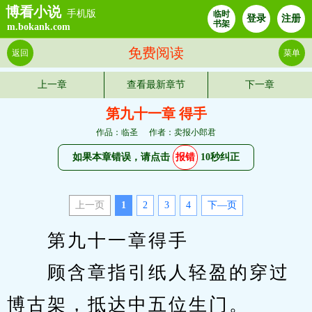
博看小说
手机版
临时
登录
注册
书架
m.bokank.com
免费阅读
返回
菜单
上一章
查看最新章节
下一章
第九十一章 得手
作品：临圣
作者：卖报小郎君
如果本章错误，请点击
报错
10秒纠正
上一页
1
2
3
4
下—页
　　第九十一章得手
　　顾含章指引纸人轻盈的穿过
博古架，抵达中五位生门。