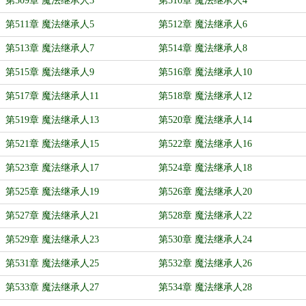
第509章 魔法继承人3
第510章 魔法继承人4
第511章 魔法继承人5
第512章 魔法继承人6
第513章 魔法继承人7
第514章 魔法继承人8
第515章 魔法继承人9
第516章 魔法继承人10
第517章 魔法继承人11
第518章 魔法继承人12
第519章 魔法继承人13
第520章 魔法继承人14
第521章 魔法继承人15
第522章 魔法继承人16
第523章 魔法继承人17
第524章 魔法继承人18
第525章 魔法继承人19
第526章 魔法继承人20
第527章 魔法继承人21
第528章 魔法继承人22
第529章 魔法继承人23
第530章 魔法继承人24
第531章 魔法继承人25
第532章 魔法继承人26
第533章 魔法继承人27
第534章 魔法继承人28