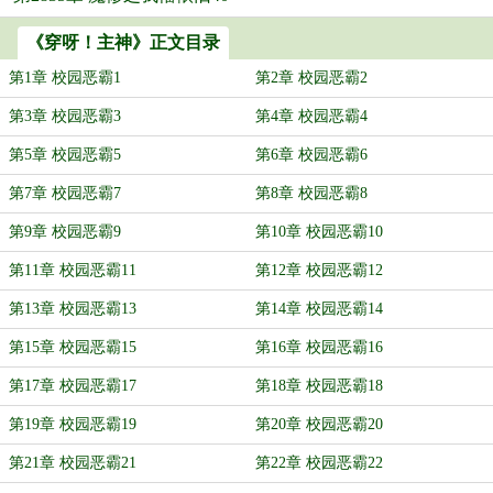
《穿呀！主神》正文目录
第1章 校园恶霸1
第2章 校园恶霸2
第3章 校园恶霸3
第4章 校园恶霸4
第5章 校园恶霸5
第6章 校园恶霸6
第7章 校园恶霸7
第8章 校园恶霸8
第9章 校园恶霸9
第10章 校园恶霸10
第11章 校园恶霸11
第12章 校园恶霸12
第13章 校园恶霸13
第14章 校园恶霸14
第15章 校园恶霸15
第16章 校园恶霸16
第17章 校园恶霸17
第18章 校园恶霸18
第19章 校园恶霸19
第20章 校园恶霸20
第21章 校园恶霸21
第22章 校园恶霸22