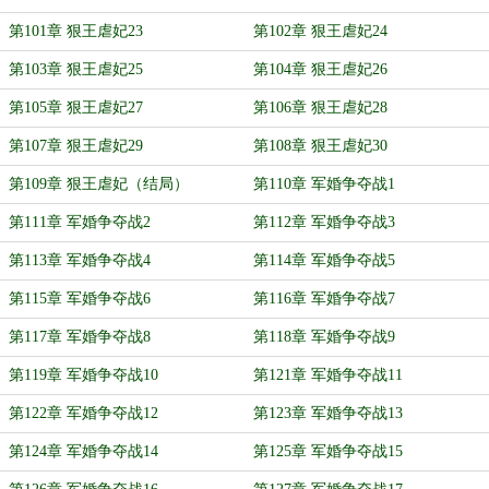
第101章 狠王虐妃23
第102章 狠王虐妃24
第103章 狠王虐妃25
第104章 狠王虐妃26
第105章 狠王虐妃27
第106章 狠王虐妃28
第107章 狠王虐妃29
第108章 狠王虐妃30
第109章 狠王虐妃（结局）
第110章 军婚争夺战1
第111章 军婚争夺战2
第112章 军婚争夺战3
第113章 军婚争夺战4
第114章 军婚争夺战5
第115章 军婚争夺战6
第116章 军婚争夺战7
第117章 军婚争夺战8
第118章 军婚争夺战9
第119章 军婚争夺战10
第121章 军婚争夺战11
第122章 军婚争夺战12
第123章 军婚争夺战13
第124章 军婚争夺战14
第125章 军婚争夺战15