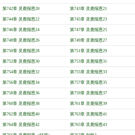
第742章 灵鹿报恩20
第743章 灵鹿报恩21
第744章 灵鹿报恩22
第745章 灵鹿报恩23
第746章 灵鹿报恩24
第747章 灵鹿报恩25
第748章 灵鹿报恩26
第749章 灵鹿报恩27
第750章 灵鹿报恩28
第751章 灵鹿报恩29
第752章 灵鹿报恩30
第753章 灵鹿报恩31
第754章 灵鹿报恩32
第755章 灵鹿报恩33
第756章 灵鹿报恩34
第757章 灵鹿报恩35
第758章 灵鹿报恩36
第759章 灵鹿报恩37
第760章 灵鹿报恩38
第761章 灵鹿报恩39
第762章 灵鹿报恩40
第763章 灵鹿报恩41
第764章 灵鹿报恩42
第765章 灵鹿报恩43