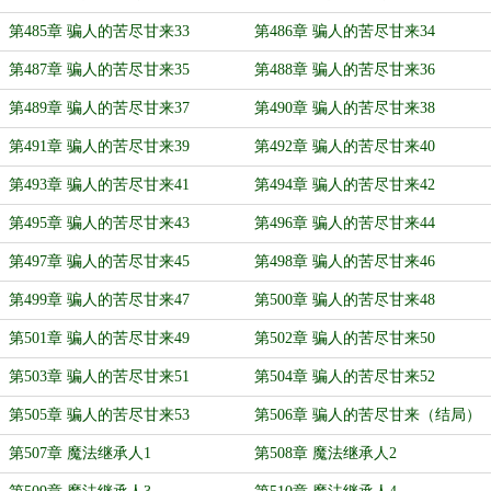
第485章 骗人的苦尽甘来33
第486章 骗人的苦尽甘来34
第487章 骗人的苦尽甘来35
第488章 骗人的苦尽甘来36
第489章 骗人的苦尽甘来37
第490章 骗人的苦尽甘来38
第491章 骗人的苦尽甘来39
第492章 骗人的苦尽甘来40
第493章 骗人的苦尽甘来41
第494章 骗人的苦尽甘来42
第495章 骗人的苦尽甘来43
第496章 骗人的苦尽甘来44
第497章 骗人的苦尽甘来45
第498章 骗人的苦尽甘来46
第499章 骗人的苦尽甘来47
第500章 骗人的苦尽甘来48
第501章 骗人的苦尽甘来49
第502章 骗人的苦尽甘来50
第503章 骗人的苦尽甘来51
第504章 骗人的苦尽甘来52
第505章 骗人的苦尽甘来53
第506章 骗人的苦尽甘来（结局）
第507章 魔法继承人1
第508章 魔法继承人2