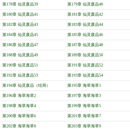
第178章 仙灵废品39
第179章 仙灵废品40
第180章 仙灵废品41
第181章 仙灵废品42
第182章 仙灵废品43
第183章 仙灵废品44
第184章 仙灵废品45
第185章 仙灵废品46
第186章 仙灵废品47
第187章 仙灵废品48
第188章 仙灵废品49
第189章 仙灵废品50
第190章 仙灵废品51
第191章 仙灵废品52
第192章 仙灵废品53
第193章 仙灵废品54
第194章 仙灵废品（结局）
第195章 海草海草1
第196章 海草海草2
第197章 海草海草3
第198章 海草海草4
第199章 海草海草5
第200章 海草海草6
第201章 海草海草7
第202章 海草海草8
第203章 海草海草9