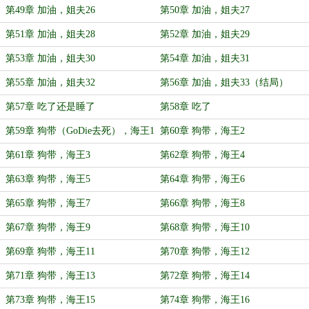
第49章 加油，姐夫26
第50章 加油，姐夫27
第51章 加油，姐夫28
第52章 加油，姐夫29
第53章 加油，姐夫30
第54章 加油，姐夫31
第55章 加油，姐夫32
第56章 加油，姐夫33（结局）
第57章 吃了还是睡了
第58章 吃了
第59章 狗带（GoDie去死），海王1
第60章 狗带，海王2
第61章 狗带，海王3
第62章 狗带，海王4
第63章 狗带，海王5
第64章 狗带，海王6
第65章 狗带，海王7
第66章 狗带，海王8
第67章 狗带，海王9
第68章 狗带，海王10
第69章 狗带，海王11
第70章 狗带，海王12
第71章 狗带，海王13
第72章 狗带，海王14
第73章 狗带，海王15
第74章 狗带，海王16