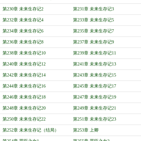
第230章 未来生存记2
第231章 未来生存记3
第232章 未来生存记4
第233章 未来生存记5
第234章 未来生存记6
第235章 未来生存记7
第236章 未来生存记8
第237章 未来生存记9
第238章 未来生存记10
第239章 未来生存记11
第240章 未来生存记12
第241章 未来生存记13
第242章 未来生存记14
第243章 未来生存记15
第244章 未来生存记16
第245章 未来生存记17
第246章 未来生存记18
第247章 未来生存记19
第248章 未来生存记20
第249章 未来生存记21
第250章 未来生存记22
第251章 未来生存记23
第252章 未来生存记（结局）
第253章 上卿