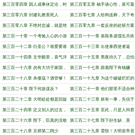
团打起来了！
第三百零四章 因人成事休定论，时
第三百零五章 袖手谈心性，甚可羞
运相逆人离群
妇人态
第三百零六章 封建礼教害死人
第三百零七章 人给狗送葬，天下奇
闻！
第三百零八章 不绝对忠诚，就是绝
第三百零九章 一套反坐的处斩方案
对的不忠诚
第三百一十章 一个考验人心的小游
第三百一十一章 条陈务虚儒生共疾
戏
疏
第三百一十二章 衍圣公？谁爱要谁
第三百一十三章 出使泰西使者返
要，我们南宗不要！
京，只带了一堆的书
第三百一十四章 文华殿里，喜气洋
第三百一十五章 黑夜待久了，总怕
洋
太阳不会升起
第三百一十六章 勿有大功于家国，
第三百一十七章 跟着陛下有钱赚
但求小恩于君王
第三百一十八章 杀倭寇？酒管够！
第三百一十九章 为这个破破烂烂的
世界缝缝补补
第三百二十章 陛下何故谋反？
第三百二十一章 他们那里不适合种
地
第三百二十二章 大明处处都是回旋
第三百二十三章 朕有一事，失信于
镖
天下
第三百二十四章 定义别人的过去，
第三百二十五章 至此，只是人间君
就是定义他们的未来
王
第三百二十六章 陛下，臣真的没敢
第三百二十七章 陛下好生缺…英
多拿一厘钱！
明！
第三百二十八章 京师第二阔少
第三百二十九章 震惊！大明皇帝居