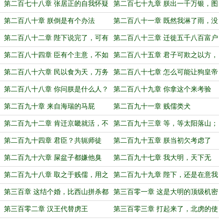
币才是
第二百七十八章 张居正的自我怀疑
第二百七十九章 朕出一千万银，图
谋世界之路
第二百八十章 朕倒是有个办法
第二百八十一章 既然我淋了雨，没
道理让你还举着伞
第二百八十二章 陛下说完了，可有
第二百八十三章 迁徙五千八百富户
人有异议？
至辽东充边
第二百八十四章 臣有个主意，不如
第二百八十五章 君子可欺之以方，
让他们交钱
难罔以非其道
第二百八十六章 民以食为天，万务
第二百八十七章 怎么可能让狗皇帝
民为首
顺意！
第二百八十八章 你问朕是什么人？
第二百八十九章 你拿这个来考验
朕的名字不可探闻
朕，朕怎么可能经受得住考验？
第二百九十章 来自海瑞的马屁
第二百九十一章 贱儒类犬
第二百九十二章 肯迁京畿就活，不
第二百九十三章 等，等太阳落山；
迁就死
等，等天下有变
第二百九十四章 君臣？共轭师徒
第二百九十五章 朕当初欠考虑了
第二百九十六章 屎盆子都嫌他臭
第二百九十七章 我大明，天下无
敌！
第二百九十八章 取之于贱儒，用之
第二百九十九章 陛下，还是在意我
于贱儒
的
第三百章 这结个婚，比西山拼杀都
第三百零一章 这是大明的顶级机密
累！
第三百零二章 汉王代替虏王
第三百零三章 打起来了，北虏的使