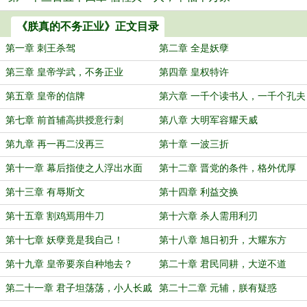
《朕真的不务正业》正文目录
第一章 刺王杀驾
第二章 全是妖孽
第三章 皇帝学武，不务正业
第四章 皇权特许
第五章 皇帝的信牌
第六章 一千个读书人，一千个孔夫
子
第七章 前首辅高拱授意行刺
第八章 大明军容耀天威
第九章 再一再二没再三
第十章 一波三折
第十一章 幕后指使之人浮出水面
第十二章 晋党的条件，格外优厚
第十三章 有辱斯文
第十四章 利益交换
第十五章 割鸡焉用牛刀
第十六章 杀人需用利刃
第十七章 妖孽竟是我自己！
第十八章 旭日初升，大耀东方
第十九章 皇帝要亲自种地去？
第二十章 君民同耕，大逆不道
第二十一章 君子坦荡荡，小人长戚
第二十二章 元辅，朕有疑惑