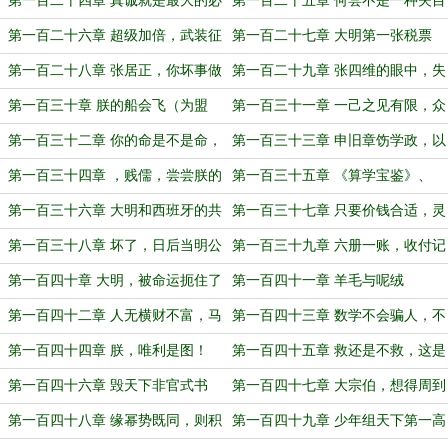
第一百二十四章 真诚就是最大的必
第一百二十五章 何尝不是一种夫目
杀技
前犯？
第一百二十六章 超级加倍，武装征
第一百二十七章 大明第一张税票
税
第一百二十八章 张居正，你坏事做
第一百二十九章 张四维的眼中，失
尽！
去了光
第一百三十章 朕的船会飞（为盟
第一百三十一章 一己之见有限，众
主“1高山流水1”贺！）
人之智无穷
第一百三十二章 你的命是不是命，
第一百三十三章 申旧章饬学政，以
你是不是人？
振兴人才
第一百三十四章 ，贱儒，尝尝朕的
第一百三十五章 《算学宝鉴》、
廷杖！
《算法统宗》和《泰西算学》
第一百三十六章 大明和西班牙的共
第一百三十七章 只要价钱合适，灵
同困境
魂都能出卖给恶魔
第一百三十八章 坏了，日后当明公
第一百三十九章 六册一账，收付记
得会算学
账法
第一百四十章 大明，被命运扼住了
第一百四十一章 羊毛与呢绒
喉咙
第一百四十二章 人无横财不富，马
第一百四十三章 数学不会骗人，不
无夜草不肥
会是真的不会
第一百四十四章 朕，唯利是图！
第一百四十五章 救还是不救，这是
一个问题
第一百四十六章 毁天下非官式书
第一百四十七章 大宗伯，想得周到
院，禁聚徒讲学
第一百四十八章 缘幂势既同，则积
第一百四十九章 少年组天下第一高