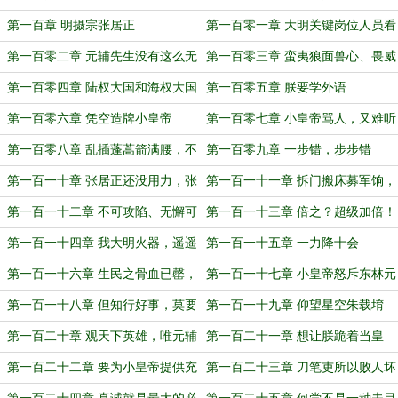
们交！
第一百章 明摄宗张居正
第一百零一章 大明关键岗位人员看
板，可视化管理系统
第一百零二章 元辅先生没有这么无
第一百零三章 蛮夷狼面兽心、畏威
能的弟子！
而不怀德
第一百零四章 陆权大国和海权大国
第一百零五章 朕要学外语
的小小碰撞
第一百零六章 凭空造牌小皇帝
第一百零七章 小皇帝骂人，又难听
又诛心
第一百零八章 乱插蓬蒿箭满腰，不
第一百零九章 一步错，步步错
怕猛虎欺黄犊
第一百一十章 张居正还没用力，张
第一百一十一章 拆门搬床募军饷，
四维就底牌尽出
单刀赴会劝贼降
第一百一十二章 不可攻陷、无懈可
第一百一十三章 倍之？超级加倍！
击的城堡
第一百一十四章 我大明火器，遥遥
第一百一十五章 一力降十会
领先！
第一百一十六章 生民之骨血已罄，
第一百一十七章 小皇帝怒斥东林元
国用之费出无经
老
第一百一十八章 但知行好事，莫要
第一百一十九章 仰望星空朱载堉
问前程
第一百二十章 观天下英雄，唯元辅
第一百二十一章 想让朕跪着当皇
与载堉耳
帝？没门！
第一百二十二章 要为小皇帝提供充
第一百二十三章 刀笔吏所以败人坏
足的弹药！
事之法