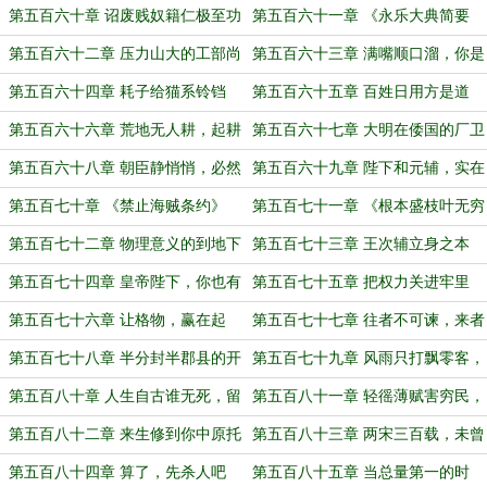
钧
抗明！
第五百六十章 诏废贱奴籍仁极至功
第五百六十一章 《永乐大典简要
德，乡野田亩间遍是苦命人
本》
第五百六十二章 压力山大的工部尚
第五百六十三章 满嘴顺口溜，你是
书
打算进解刳院啊！
第五百六十四章 耗子给猫系铃铛
第五百六十五章 百姓日用方是道
第五百六十六章 荒地无人耕，起耕
第五百六十七章 大明在倭国的厂卫
有人争
——在倭京都地检特搜部
第五百六十八章 朝臣静悄悄，必然
第五百六十九章 陛下和元辅，实在
在作妖！
是太善良了
第五百七十章 《禁止海贼条约》
第五百七十一章 《根本盛枝叶无穷
升平疏》
第五百七十二章 物理意义的到地下
第五百七十三章 王次辅立身之本
去接地气
第五百七十四章 皇帝陛下，你也有
第五百七十五章 把权力关进牢里
今天！
第五百七十六章 让格物，赢在起
第五百七十七章 往者不可谏，来者
点！
犹可追
第五百七十八章 半分封半郡县的开
第五百七十九章 风雨只打飘零客，
拓之路
佛门只渡有钱人。
第五百八十章 人生自古谁无死，留
第五百八十一章 轻徭薄赋害穷民，
取丹心照汗青
与民休息多虚耗
第五百八十二章 来生修到你中原托
第五百八十三章 两宋三百载，未曾
生
复燕云
第五百八十四章 算了，先杀人吧
第五百八十五章 当总量第一的时