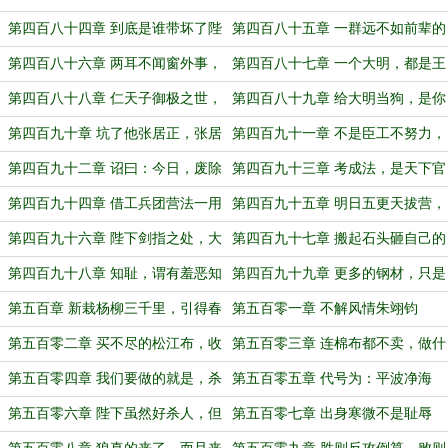
会
第四百八十四章 到底是谁带坏了陛
第四百八十五章 一群远不如前辈的
下？
怂货
第四百八十六章 两耳不闻窗外事，
第四百八十七章 一个大明，都是王
一心只垦荒芜田
民
第四百八十八章 仁天子御极之世，
第四百八十九章 给大明当狗，是你
天下至幸！
想当就能当的？
第四百九十章 坑了他张居正，张居
第四百九十一章 不是臣工不努力，
正还要说谢谢
是真的无能为力
第四百九十二章 诏曰：今日，废除
第四百九十三章 考成法，是天下官
贱籍
吏的自由
第四百九十四章 借工兵团营法一用
第四百九十五章 明日五更天拔营，
号令为：回家
第四百九十六章 陛下剑指之处，大
第四百九十七章 搬起石头砸自己的
明军兵锋所向
脚
第四百九十八章 知耻，谓有羞恶知
第四百九十九章 更多的钢材，只是
荣辱之心
为了制造农具
第五百章 新栽杨柳三千里，引得春
第五百零一章 不解风情朱翊钧
风度玉关
第五百零二章 买不尽的松江布，收
第五百零三章 连棉布都不卖，做什
不尽的魏塘纱
么特使！
第五百零四章 我们要做的就是，杀
第五百零五章 代号为：平波净海
光海寇
第五百零六章 陛下虽然好杀人，但
第五百零七章 出身寒微不是耻辱
的确是仁君！