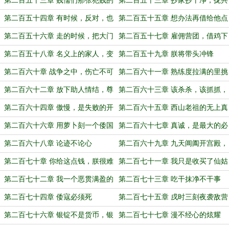
第二百五十三章 贱儒们那张犯贱的
第二百五十三章 抄家抄干净，拢共
嘴
分三步
第二百五十四章 有时候，反对，也
第二百五十五章 想办法再借给他点
是一种配合
儿
第二百五十六章 走的时候，把大门
第二百五十七章 雇佣营团，借鸡下
带上
蛋
第二百五十八章 名义上的家人，变
第二百五十九章 朕将带头冲锋
成真正的家人
第二百六十章 战争之中，伤亡不可
第二百六十一章 熟练度拉满的里挑
避免
外撅
第二百六十二章 放下助人情结，尊
第二百六十三章 该杀杀，该抓抓，
重他人命运
该拔舌头拔舌头
第二百六十四章 傲慢，是失败的开
第二百六十五章 西山老祖的无上真
始
经
第二百六十六章 用萝卜刻一个倭国
第二百六十七章 真诚，是最大的必
国王的印绶
杀技
第二百六十八章 论迹不论心
第二百六十九章 九天阊阖开宫殿，
万国衣冠拜冕旒
第二百七十章 你给这点钱，朕很难
第二百七十一章 我只是收买了仙姑
做事
的侍女
第二百七十二章 我一个恶贯满盈的
第二百七十三章 吃干抹净不干事
恶人，都觉得邪恶
第二百七十四章 倭寇必须死
第二百七十五章 戌时三刻夜袭敌营
第二百七十六章 银锭不是货币，银
第二百七十七章 漫不经心的炫耀