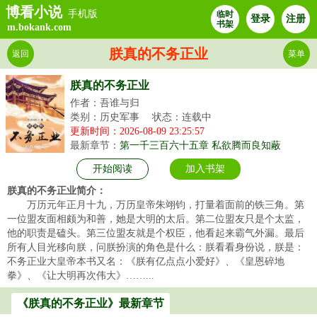
博看小说
手机版
临时
登录
注册
书架
m.bokank.com
朕真的不务正业
返回
菜单
朕真的不务正业
作者：吾谁与归
类别：历史军事
状态：连载中
更新时间：2026-08-09 23:25:57
最新章节：
第一千三百六十五章 私欲腾而良知蔽
开始阅读
加入书架
朕真的不务正业简介：
万历元年正月十九，万历皇帝朱翊钧，打量着面前的铁三角。第
一位盟友面相颇为和善，她是大明的太后。第二位盟友只是个太监，
他的职责是磕头。第三位盟友就是个权臣，他看起来霸气外漏。最后
所有人目光移向朕，问朕扮演的角色是什么：朕看看身份说，朕是：
不务正业大皇帝本书又名：《朕有亿点点小爱好》、《皇恩碎地
拳》、《让大明再次伟大》……...
《朕真的不务正业》最新章节