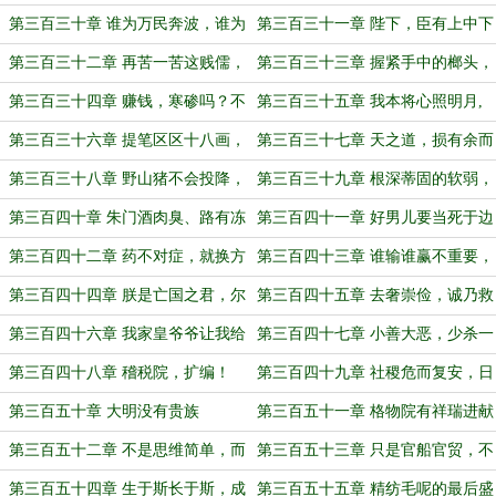
然爆金币了！
第三百三十章 谁为万民奔波，谁为
第三百三十一章 陛下，臣有上中下
万民之王
三策
第三百三十二章 再苦一苦这贱儒，
第三百三十三章 握紧手中的榔头，
骂名张居正来担
敲碎他们的脑袋
第三百三十四章 赚钱，寒碜吗？不
第三百三十五章 我本将心照明月,
寒碜
无奈明月照沟渠
第三百三十六章 提笔区区十八画，
第三百三十七章 天之道，损有余而
道尽人间万般苦
补不足
第三百三十八章 野山猪不会投降，
第三百三十九章 根深蒂固的软弱，
但是人会
习以为常的妥协
第三百四十章 朱门酒肉臭、路有冻
第三百四十一章 好男儿要当死于边
死骨
野，以马革裹尸还葬耳！
第三百四十二章 药不对症，就换方
第三百四十三章 谁输谁赢不重要，
子
打的好看就行
第三百四十四章 朕是亡国之君，尔
第三百四十五章 去奢崇俭，诚乃救
臣非亡国之臣？
时要务
第三百四十六章 我家皇爷爷让我给
第三百四十七章 小善大恶，少杀一
你带句话
人，而多害千万人也
第三百四十八章 稽税院，扩编！
第三百四十九章 社稷危而复安，日
月幽而复明
第三百五十章 大明没有贵族
第三百五十一章 格物院有祥瑞进献
第三百五十二章 不是思维简单，而
第三百五十三章 只是官船官贸，不
是这样做效率最高
敢妄称再下西洋
第三百五十四章 生于斯长于斯，成
第三百五十五章 精纺毛呢的最后盛