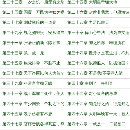
戚
第二十三章 一夕之饥，启无穷之杀
第二十四章 大明皇帝锄大地
第二十五章 国覆，万民为种奴之祸
第二十六章 封侯非我意，但愿海波
平
第二十七章 划破黑暗的一道光
第二十八章 力足以胜天
第二十九章 视之如缀疣，安从得展
第三十章 德为心中法，法为成文德
布
第三十一章 张居正的新《陈五事
第三十二章 卿之所愿，唯理所在
疏》
第三十三章 狼、虎、龙
第三十四章 覆舟水是苍生泪，不到
横流君不知
第三十五章 族党排异，不胜不止
第三十六章 以德服人，以德治国？
（为盟主“电饭煲菜谱”贺！）
第三十七章 天下诤臣以何人为首？
第三十八章 不是我!不要污人清
白！
第三十九章 科道言官朝天阙
第四十章 曲则全，枉则直
第四十一章 战士军前半死生，美人
第四十二章 对小皇帝的考成
帐下犹歌舞
第四十三章 主少国疑，帝制之下的
第四十四章 知是行之始，行是知之
皇权缺位
成
第四十五章 发乎己者有不忠
第四十六章 大明早晚有一天，被人
踹了摊子！
第四十七章 官序贵贱各得其宜，尊
第四十八章 一就是一，二就是二