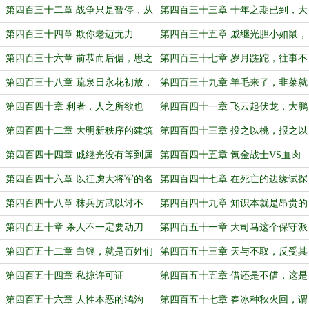
第四百三十二章 战争只是暂停，从
第四百三十三章 十年之期已到，大
未结束
明军开拔！
第四百三十四章 欺你老迈无力
第四百三十五章 戚继光胆小如鼠，
李如松贪生怕死
第四百三十六章 前恭而后倨，思之
第四百三十七章 岁月蹉跎，往事不
令人发笑
复
第四百三十八章 疏泉日永花初放，
第四百三十九章 羊毛来了，韭菜就
幽院人来鸟不惊
没了
第四百四十章 利者，人之所欲也
第四百四十一章 飞云起伏龙，大鹏
运以风
第四百四十二章 大明新秩序的建筑
第四百四十三章 投之以桃，报之以
师
李
第四百四十四章 戚继光没有等到属
第四百四十五章 氪金战士VS血肉
于他的十二道金牌
之躯
第四百四十六章 以征虏大将军的名
第四百四十七章 在死亡的边缘试探
义宣布：俺答汗，你被俘虏了
第四百四十八章 秣兵厉武以讨不
第四百四十九章 知识本就是昂贵的
义，务以德安近而绥远
第四百五十章 杀人不一定要动刀
第四百五十一章 大司马这个保守派
有点怪
第四百五十二章 白银，就是百姓们
第四百五十三章 天与不取，反受其
的血汗钱
咎
第四百五十四章 私掠许可证
第四百五十五章 借还是不借，这是
一个问题
第四百五十六章 人性本恶的鸿沟
第四百五十七章 春冰种秋火回，谓