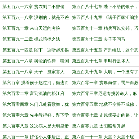
候，陛下开始谈人均了！
第五百八十六章 贫农刘二不曾偷
第五百八十七章 陛下不给的银子，
碰都不要碰
第五百八十八章 没别的，就是不差
第五百八十九章 《诸子百家汇编注
钱
释》
第五百九十章 来自天运的考验
第五百九十一章 精兵可以安邦，巧
器可以利民
第五百九十二章 棚式暗挖之法
第五百九十三章 夫子不问马
第五百九十四章 陛下，这听起来很
第五百九十五章 严刑峻法，这个恶
难理解
人朕做了
第五百九十六章 舆论的铁律：猜测
第五百九十七章 申时行是坏人
即事实
第五百九十八章 天子，孤家寡人
第五百九十九章 大明，一个没有了
灵魂的躯壳
第六百章 摸着侯于赵过河，循迹而
第六百零一章 赏厚而信，罚严而必
行
第六百零二章 富到流油的松江府
第六百零三章厄运专挑苦命人，麻
绳专挑细处断
第六百零四章 朱门几处看歌舞，犹
第六百零五章 地狱不空誓不成佛，
恐春阴咽管弦
众生度尽方正菩提
第六百零六章 先生教得好，陛下学
第六百零七章 走贱儒要走的路，让
得好
贱儒无路可走
第六百零八章 这次病人是大明皇帝
第六百零九章 太阳照常升起
而已
第六百一十章 奸佞小人张居正、正
第六百一十一章 大度？大度个屁