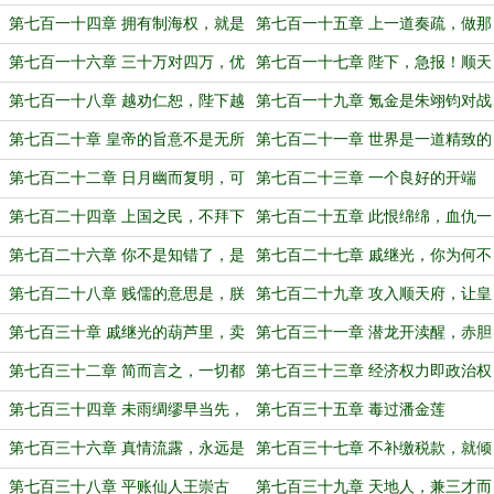
星归正
第七百一十四章 拥有制海权，就是
第七百一十五章 上一道奏疏，做那
可以为所欲为
精算的贱儒
第七百一十六章 三十万对四万，优
第七百一十七章 陛下，急报！顺天
势不在我
府陷落！
第七百一十八章 越劝仁恕，陛下越
第七百一十九章 氪金是朱翊钧对战
是无情
争的最大尊重
第七百二十章 皇帝的旨意不是无所
第七百二十一章 世界是一道精致的
不能的
灰
第七百二十二章 日月幽而复明，可
第七百二十三章 一个良好的开端
一些火种已经熄灭
第七百二十四章 上国之民，不拜下
第七百二十五章 此恨绵绵，血仇一
邦之主
日不报枉为人
第七百二十六章 你不是知错了，是
第七百二十七章 戚继光，你为何不
知道自己快死了
篡位！
第七百二十八章 贱儒的意思是，朕
第七百二十九章 攻入顺天府，让皇
也行贿？
帝俯首称臣！
第七百三十章 戚继光的葫芦里，卖
第七百三十一章 潜龙开渎醒，赤胆
的是火药
压天寒
第七百三十二章 简而言之，一切都
第七百三十三章 经济权力即政治权
为了自由贸易！
力
第七百三十四章 未雨绸缪早当先，
第七百三十五章 毒过潘金莲
居安思危谋长远
第七百三十六章 真情流露，永远是
第七百三十七章 不补缴税款，就倾
串子一辈子也达不到的高度！
家荡产吧！
第七百三十八章 平账仙人王崇古
第七百三十九章 天地人，兼三才而