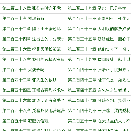
四夷，而起于小民
第二百二十八章 张公在时亦不觉
第二百二十九章 至此，已是科学
异，自公没后不见其比
第二百三十章 祥瑞新解
第二百三十一章 正奇相生，变化无
穷
第二百三十二章 陛下比王谦还坏！
第二百三十三章 大明版的解放奴隶
宣言
第二百三十四章 送出去的，要亲手
第二百三十五章 矫矫虎臣，腹心干
拿回来才行
城
第二百三十六章 捣巢灭倭长策疏
第二百三十七章 他们失去了一切，
但是获得了自由
第二百三十八章 我们的选择没有错
第二百三十九章 倭国叛徒，献土以
（为白银盟主“暖阳1314”贺！）
求苟安
第二百四十章 火烧长崎
第二百四十一章 张居正丁忧归政，
王崇古忧惧逃亡
第二百四十二章 张先生的软肋
第二百四十三章 陛下总是一如既往
的有办法
第二百四十四章 王崇古强烈的求生
第二百四十五章 言先生之过者斩，
欲
勿论
第二百四十六章 难道，还有高手？
第二百四十七章 分赃不均、赏罚不
明
第二百四十八章 觅塞外良地营建营
第二百四十九章 一张嘴，哭的梨花
堡坚城
带雨就是铁证
第二百五十章 犯贱的倭寇
第二百五十一章 在天堂里的人，不
会向往地狱