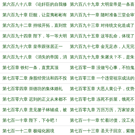
多少钱！
万事由天不由人
第六百八十八章 《论奸臣的自我修
第六百八十九章 大明皇帝是一条喜
养》
好白银的东方巨龙
第六百九十章 巨舰，让蛮夷彬彬有
第六百九十一章 随时准备三堂会审
礼
伽利略
第六百九十二章 持续开拓，直到世
第六百九十三章 对传统文化造成了
界尽头
巨大破坏
第六百九十四章 陛下，等一等大明
第六百九十五章 这等乱命，体现了
百姓
封建帝制的局限性
第六百九十六章 皇帝跟张居正一
第六百九十七章 金无足赤，人无完
比，都像个保守派
人
第六百九十八章 《消失的帝国，消
第六百九十九章 朱屠夫？不，是朱
散的文明》
青天！
第七百章 铁钉一条，直贯其顶
第七百零一章 没做亏心事，不怕鬼
叩门
第七百零二章 身股经营法和四不投
第七百零三章 一个违背祖宗成法的
艰难决定
第七百零四章 崇德坊的集体婚礼
第七百零五章 大恶人黄公子，仗势
欺人
第七百零六章 迟到的正义从来都不
第七百零七章 冻死不折屋，饿死不
是正义
虏掠
第七百零八章 意见篓子林辅成，被
第七百零九章 万历万历，万家皆戾
捕了
第七百一十章 陛下，下令吧！
第七百一十一章 忙着讨债，没工夫
骂皇帝
第七百一十二章 极端化困境
第七百一十三章 圣天子回京，紫微