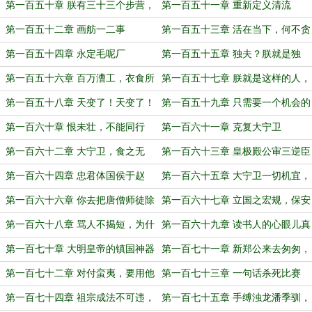
不容异
手朱翊钧
第一百五十章 朕有三十三个步营，
第一百五十一章 重新定义清流
权豪有几个？
第一百五十二章 画舫一二事
第一百五十三章 活在当下，何不贪
欢？
第一百五十四章 永定毛呢厂
第一百五十五章 独夫？朕就是独
夫！
第一百五十六章 百万漕工，衣食所
第一百五十七章 朕就是这样的人，
系
小肚鸡肠
第一百五十八章 天变了！天变了！
第一百五十九章 只需要一个机会的
天变了！
戚继光
第一百六十章 恨未壮，不能同行
第一百六十一章 克复大宁卫
第一百六十二章 大宁卫，食之无
第一百六十三章 皇极殿公审三逆臣
味，弃之可惜
第一百六十四章 忠君体国侯于赵
第一百六十五章 大宁卫一切机宜，
悉听戚帅破格整理
第一百六十六章 你去把唐僧师徒除
第一百六十七章 立国之宏规，保安
掉
之上画
第一百六十八章 骂人不揭短，为什
第一百六十九章 读书人的心眼儿真
么要骂人？
的脏
第一百七十章 大明皇帝的镇国神器
第一百七十一章 新郑公来去匆匆，
宁远伯入京面圣
第一百七十二章 对付蛮夷，要用他
第一百七十三章 一句话杀死比赛
们能听得懂的方式
第一百七十四章 祖宗成法不可违，
第一百七十五章 手缚浊龙潘季驯，