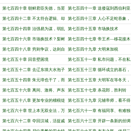
用，鼎三足而立
第七百四十章 朝鲜君臣失德，当罢
第七百四十一章 送倭寇到西伯利亚
废国
种土豆
第七百四十二章 不太符合逻辑、却
第七百四十三章 人心不足蛇吞象，
符合现实的忠诚
世事到头螳捕蝉
第七百四十四章 治强易为谋，弱乱
第七百四十五章 市场换技术
难为计
第七百四十六章 市场换技术？梨树
第七百四十七章 帝王术—移花接木
上长不出桃来
第七百四十八章 穷则争议，达则自
第七百四十九章 大明来加税
古以来
第七百五十章 回音壁困境
第七百五十一章 私市问题，不在私
市本身
第七百五十二章 去辽东填大水泡子
第七百五十三章 循环成立的基石，
吧！
不是仁义，而是暴力
第七百五十四章 朱元璋也干了，而
第七百五十五章 大明军在等冬天，
且更过分
倭寇在等什么？
第七百五十六章 离间、激将、声东
第七百五十七章 杀花郎，胜利转
击西
进！
第七百五十八章 更加专业的稽税缇
第七百五十九章 元辅帝师，看不得
骑
第三卷
第七百六十章 世上本无双全法，万
第七百六十一章 有福同享、有难独
事皆在取舍间
当
第七百六十二章 夺回汉城，活捉戚
第七百六十三章 开辟一条新的丝绸
继光！
之路