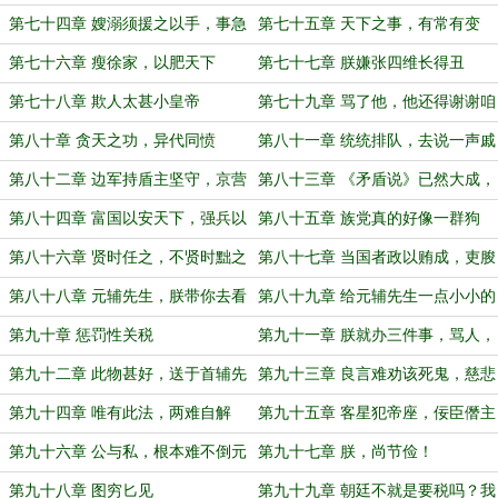
时
我们晋党要扛！
第七十四章 嫂溺须援之以手，事急
第七十五章 天下之事，有常有变
从权宜之计
君子处事，有经有权
第七十六章 瘦徐家，以肥天下
第七十七章 朕嫌张四维长得丑
第七十八章 欺人太甚小皇帝
第七十九章 骂了他，他还得谢谢咱
们
第八十章 贪天之功，异代同愤
第八十一章 统统排队，去说一声戚
帅厉害！
第八十二章 边军持盾主坚守，京营
第八十三章 《矛盾说》已然大成，
持矛主攻伐
成书刊刻天下
第八十四章 富国以安天下，强兵以
第八十五章 族党真的好像一群狗
诛不臣（为盟主“小飞毯”贺！）
第八十六章 贤时任之，不贤时黜之
第八十七章 当国者政以贿成，吏朘
民膏以媚权门
第八十八章 元辅先生，朕带你去看
第八十九章 给元辅先生一点小小的
彩虹
科学震撼
第九十章 惩罚性关税
第九十一章 朕就办三件事，骂人，
骂人，还是骂人！
第九十二章 此物甚好，送于首辅先
第九十三章 良言难劝该死鬼，慈悲
生使用
不渡自绝人
第九十四章 唯有此法，两难自解
第九十五章 客星犯帝座，佞臣僭主
上
第九十六章 公与私，根本难不倒元
第九十七章 朕，尚节俭！
辅先生！
第九十八章 图穷匕见
第九十九章 朝廷不就是要税吗？我