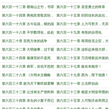
人君子新郑公
第六百一十二章 罄南山之竹，书罪
第六百一十三章 圣堂勇士的终章
未穷
第六百一十四章 两相其害取其轻，
第六百一十五章 织田信长的反抗，
两利相权取其重
假借水师独走的名义
第六百一十六章 古今征战，猪的战
第六百一十七章 人力可胜天，天弃
术一再被人们成功运用
人不弃
第六百一十八章 不学数理化，处处
第六百一十九章 奇怪的合理化
是魔法
第六百二十章 至死方休的战争
第六百二十一章 再用掊克之臣，大
明就亡国了！
第六百二十二章 大明做事，过于霸
第六百二十三章 这听起来很大胆，
道了！
但一点都不明智
第六百二十四章 最痛苦的不是死
第六百二十五章 万历维新反对派的
亡，而是等死
大联盟
第六百二十六章 将军，你也不想把
第六百二十七章 敌在本能寺！
税提高到八公一民吧
第六百二十八章 《大明水文概略
第六百二十九章 因为，陛下他善！
图》
第六百三十章 朕为天下黎民留爱卿
第六百三十一章 公允即自由
在朝
第六百三十二章 让没有生产资料和
第六百三十三章 都是大明皇帝惯的
工具的无产者，联合起来！
第六百三十四章 杀头的小案子而已
第六百三十五章 人可制天命而用之