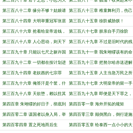
第三百八十章 君子之恶，小恶为大
第三百八十一章 贱儒？收买起来不
恶
值钱
第三百八十二章 缘分不够？姑娘请
第三百八十三章 稚童舞利刃，伤己
留步
伤天下
第三百八十四章 大明举重冠军张居
第三百八十五章 徐阶威胁朕！
正
第三百八十六章 抢着给皇帝送钱，
第三百八十七章 朕亲自手刃徐阶
算怎么回事儿？
第三百八十八章 人心思动，则天下
第三百八十九章 不过是旧时代的残
倾危
党罢了
第三百九十章 只能以七尺之躯许国
第三百九十一章 我朱翊镠该有的命
运，就是享乐！
第三百九十二章 一切都在按计划进
第三百九十三章 把努尔哈赤送进解
行
刳院去
第三百九十四章 老奴酋的七宗罪
第三百九十五章 人主当急万民之所
急
第三百九十六章 俺答汗是个筐，什
第三百九十七章 大明皇帝的留一手
么都往里面装
第三百九十八章 天欲堕，赖以拄其
第三百九十九章 即便是天下罪之，
间；道近隳，问谁人擎天
那也是万方有罪
第四百章 朱翊镠的好日子，彻底到
第四百零一章 海外开拓的规矩
头了！！
第四百零二章 谋国者以身入局，举
第四百零三章 颠倒黑白，倒行逆施
正旗胜天半子
第四百零四章 置之死地而后生
第四百零五章 给泰西一点小小的大