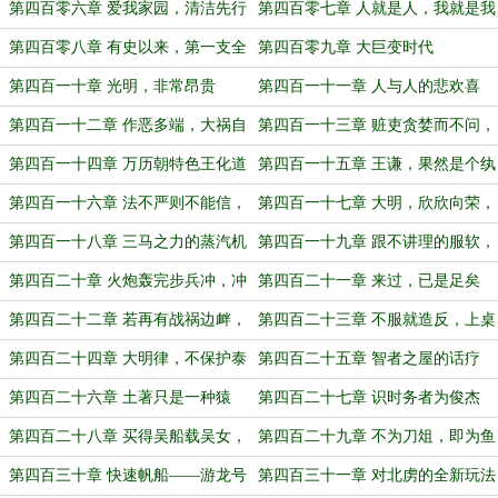
明震撼
第四百零六章 爱我家园，清洁先行
第四百零七章 人就是人，我就是我
第四百零八章 有史以来，第一支全
第四百零九章 大巨变时代
火器的骑兵
第四百一十章 光明，非常昂贵
第四百一十一章 人与人的悲欢喜
乐，并不相通
第四百一十二章 作恶多端，大祸自
第四百一十三章 赃吏贪婪而不问，
招
良民涂炭而罔知
第四百一十四章 万历朝特色王化道
第四百一十五章 王谦，果然是个纨
路
绔！
第四百一十六章 法不严则不能信，
第四百一十七章 大明，欣欣向荣，
法不信则不能治
蒸蒸日上！
第四百一十八章 三马之力的蒸汽机
第四百一十九章 跟不讲理的服软，
跟讲理的耍横
第四百二十章 火炮轰完步兵冲，冲
第四百二十一章 来过，已是足矣
不上去火炮轰
第四百二十二章 若再有战祸边衅，
第四百二十三章 不服就造反，上桌
朕必永清草原大漠
来赌命
第四百二十四章 大明律，不保护泰
第四百二十五章 智者之屋的话疗
西番夷
第四百二十六章 土著只是一种猿
第四百二十七章 识时务者为俊杰
第四百二十八章 买得吴船载吴女，
第四百二十九章 不为刀俎，即为鱼
都门日日醉醺醪
肉
第四百三十章 快速帆船——游龙号
第四百三十一章 对北虏的全新玩法