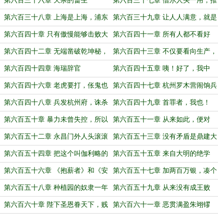
第六百三十六章 天杀的畜生
第六百三十七章 借尔人头一用，推
行朝廷政令！
第六百三十八章 上海是上海，浦东
第六百三十九章 让人人满意，就是
是浦东
让人人不满意
第六百四十章 只有傲慢能够击败大
第六百四十一章 所有人都不看好
明
他，偏偏他自己还不争气
第六百四十二章 无端凿破乾坤秘，
第六百四十三章 不仅要看向生产，
始自羲皇一画时
还要看向生活
第六百四十四章 海瑞辞官
第六百四十五章 咦！好了，我中
了！
第六百四十六章 老虎要打，伥鬼也
第六百四十七章 杭州罗木营闹饷兵
要抓
变
第六百四十八章 兵发杭州府，诛杀
第六百四十九章 首罪者，我也！
吴善言！
第六百五十章 暴力未曾失控，所以
第六百五十一章 从来如此，便对
不是兵变
吗？
第六百五十二章 永昌门外人头滚滚
第六百五十三章 没有矛盾是鼎建大
工不能解决的
第六百五十四章 把这个叫伽利略的
第六百五十五章 来自大明的绝学
年轻人，带回大明吧
——回旋镖
第六百五十六章 《抱薪者》和《安
第六百五十七章 加两百万银，凑个
全生产》
三千万银预算的整数
第六百五十八章 种植园的奴隶一年
第六百五十九章 从来没有成王败
可以吃120斤肉
寇，只有寇败王成
第六百六十章 陛下圣恩眷天下，贱
第六百六十一章 恶贯满盈朱翊镠