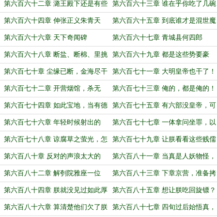
儒无德信口言！
第六百六十二章 潞王殿下还是有些
第六百六十三章 谁在乎你吃了几碗
保守了
粉？！
第六百六十四章 伸张正义朱青天
第六百六十五章 到底谁才是混世魔
王？
第六百六十六章 天下奇闻碑
第六百六十七章 青城县何四郎
第六百六十八章 断盐、断棉、里挑
第六百六十九章 都是这些势要豪
外撅
右，害苦了朕！
第六百七十章 尘缘已断，金海尽干
第六百七十一章 大明皇帝也干了！
第六百七十二章 开营烟馆，杀无
第六百七十三章 俺的，都是俺的！
赦！
第六百七十四章 如此宝地，当有德
第六百七十五章 有六部没皇帝，可
者居之
不就是小朝廷？
第六百七十六章 年轻时候射出的
第六百七十七章 一体拿问坐罪，以
箭，正中眉心
谋逆论
第六百七十八章 谅腐草之萤光，怎
第六百七十九章 让朕看看这些贱儒
及天心之皓月
的新花样
第六百八十章 反对的声浪太大的
第六百八十一章 当真是人妖物怪，
话，就让他们去挖煤
丑态百出
第六百八十二章 解刳院雅座一位
第六百八十三章 下章京营，准备拷
饷
第六百八十四章 朕就没见过如此厚
第六百八十五章 想让朕吃回旋镖？
颜无耻之徒！
没门！
第六百八十六章 算清楚他们欠了朕
第六百八十七章 四旬过后始悟真，