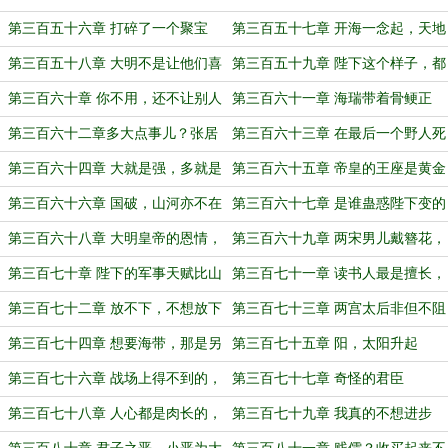
于斯功于斯
宴
第三百五十六章 打碎了一个聚宝
第三百五十七章 开海一念起，天地
盆，就再建一个聚宝盆
刹那宽
第三百五十八章 大明不是让他们喜
第三百五十九章 陛下这个样子，都
欢的，是让他们怕的
是你张居正教的！
第三百六十章 你不用，还不让别人
第三百六十一章 海瑞带着骨鲠正
用？
气，来到了西苑
第三百六十二章多大点事儿？张居
第三百六十三章 在最后一个野人死
正兜得住！
掉之前，大明绝不停止进攻
第三百六十四章 大就是强，多就是
第三百六十五章 帝皇的王座是黄金
美
马桶
第三百六十六章 国破，山河亦不在
第三百六十七章 是谁蛊惑陛下变的
如此邪恶
第三百六十八章 大明皇帝的恩情，
第三百六十九章 两宋男儿戴簪花，
根本还不完
人妖物怪齐卸甲
第三百七十章 陛下的军事天赋比山
第三百七十一章 读书人最是擅长，
还高
杀人不见血
第三百七十二章 放不下，不想放下
第三百七十三章 两宫太后非但不阻
拦，还一起胡闹
第三百七十四章 想要海带，那是另
第三百七十五章 阳，太阳升起
外的价格
第三百七十六章 战场上得不到的，
第三百七十七章 奇怪的君臣
谈判桌上也休想
第三百七十八章 人心都是肉长的，
第三百七十九章 我真的不想进步
经不起这样扎