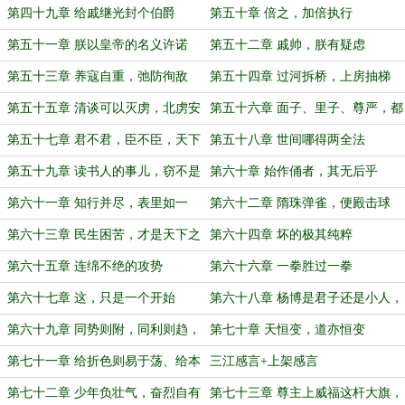
卑长幼之序
第四十九章 给戚继光封个伯爵
第五十章 倍之，加倍执行
第五十一章 朕以皇帝的名义许诺
第五十二章 戚帅，朕有疑虑
第五十三章 养寇自重，弛防徇敌
第五十四章 过河拆桥，上房抽梯
第五十五章 清谈可以灭虏，北虏安
第五十六章 面子、里子、尊严，都
在？
是靠自己挣来的！
第五十七章 君不君，臣不臣，天下
第五十八章 世间哪得两全法
大乱
第五十九章 读书人的事儿，窃不是
第六十章 始作俑者，其无后乎
偷
第六十一章 知行并尽，表里如一
第六十二章 隋珠弹雀，便殿击球
第六十三章 民生困苦，才是天下之
第六十四章 坏的极其纯粹
大弊！
第六十五章 连绵不绝的攻势
第六十六章 一拳胜过一拳
第六十七章 这，只是一个开始
第六十八章 杨博是君子还是小人，
这是一个问题
第六十九章 同势则附，同利则趋，
第七十章 天恒变，道亦恒变
同害则避
第七十一章 给折色则易于荡、给本
三江感言+上架感言
色则可得实惠
第七十二章 少年负壮气，奋烈自有
第七十三章 尊主上威福这杆大旗，