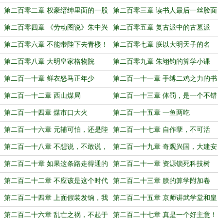
船
第二百零二章 权豪缙绅里面的一股
第二百零三章 读书人最后一丝脸面
泥石流
第二百零四章 《劳动图说》朱中兴
第二百零五章 复古派中的古墓派
第二百零六章 不能带陛下去青楼！
第二百零七章 朕以大明天子的名
义，判尔斩立决
第二百零八章 大明皇家格物院
第二百零九章 朱翊钧的算学小课
堂，开课了
第二百一十章 鲜衣怒马正年少
第二百一十一章 手缚二鸡之力的书
生
第二百一十二章 西山煤局
第二百一十三章 体罚，是一个不错
的选择
第二百一十四章 煤市口大火
第二百一十五章 一鱼两吃
第二百一十六章 元辅可怕，还是陛
第二百一十七章 自作孽，不可活
下可怕？这是一个问题
第二百一十八章 不想说，不敢说，
第二百一十九章 奇观兴国，大建安
不能说
邦
第二百二十章 如果这条路走得通的
第二百二十一章 资源锁死科技树
话，就走通了
第二百二十二章 不应该是这个时代
第二百二十三章 朕的算学附加卷
的产物
第二百二十四章 上面假装发饷，我
第二百二十五章 京师讲武学堂和皇
们假装打仗
家格物院
第二百二十六章 乱亡之祸，不起于
第二百二十七章 真是一个好主意！