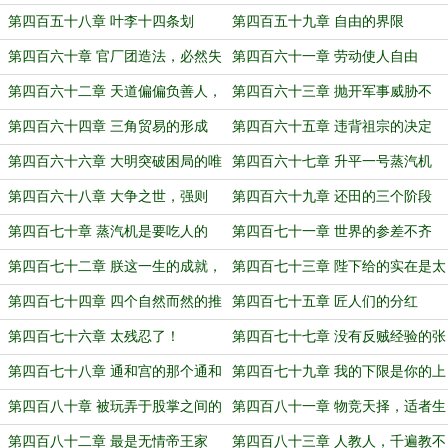
之雁行
第四百五十八章 叶李十四条划
第四百五十九章 自由的界限
第四百六十章 官厂团造法，必然失
第四百六十一章 劳动使人自由
败！
第四百六十二章 天道偏偏负善人，
第四百六十三章 抛开军事威胁不
世事翻腾似转轮
谈，推广海外宝钞
第四百六十四章 三角贸易的形成
第四百六十五章 违背祖宗的决定
第四百六十六章 大明突破困局的唯
第四百六十七章 升平一号蒸汽机
一契机
第四百六十八章 大争之世，强则
第四百六十九章 还田的三个阶段
强，弱则亡！
第四百七十章 蒸汽机是要吃人的
第四百七十一章 世界的参差不齐
第四百七十二章 朕这一生的成就，
第四百七十三章 陛下给的实在是太
全靠自己努力
多了
第四百七十四章 四个自然而然的推
第四百七十五章 匠人们的分红
论
第四百七十六章 太残忍了！
第四百七十七章 没有反贼经验的张
居正
第四百七十八章 通和宫的那个通和
第四百七十九章 我的下限是你的上
限
第四百八十章 被玩弄于股掌之间的
第四百八十一章 物竞天择，适者生
冤大头
存
第四百八十二章 最是无情帝王家
第四百八十三章 人教人，千遍教不