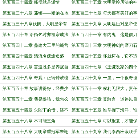
凌部堂
不能全平
第五百三十四章 贱儒就是矫情
第五百三十五章 大明掌控历法的神
第五百三十六章 藩镇——粮饷在地
第五百三十七章 每天都有美好的事
化
情在发生（为盟主‘吃兔兔的小
第五百三十八章伏阙，大明皇帝有
第五百三十九章 大明廷臣对皇帝使
熊’贺！）
罪于天下
用了活字印刷术
第五百四十章 沿街乞讨亦祖宗成法
第五百四十一章 有内鬼，这是借刀
乎？
杀人
第五百四十二章 鼎建大工里的蝇营
第五百四十三章 大明神剑的磨刀石
狗苟
第五百四十四章 清流名儒难负盛
第五百四十五章 坏就坏在，它不适
名，怜孤惜寡上门认亲
合大明
第五百四十六章 言速胜多是养寇自
第五百四十七章 《王谦发家的四个
重
秘密》
第五百四十八章 奇观：正衙钟鼓楼
第五百四十九章 一屋，一个很奇怪
但很现实的计量单位
第五百五十章 故事讲得好，经费少
第五百五十一章 权利无限大，责任
不了
无限大
第五百五十二章 我是缇骑，我怎么
第五百五十三章 莫敢言，道路以目
会骗人呢？
第五百五十四章 欠陛下的债，还不
第五百五十五章 谁掌握了海洋，谁
完，根本还不完
就掌握了世界
第五百五十六章 不可能三角
第五百五十七章 可以报复，才能保
护
第五百五十八章 大明举重冠军朱翊
第五百五十九章 我们泰西应该联手