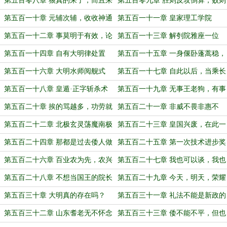
第五百零八章 狼真的来了，而且来
第五百零九章 胜则反攻倒算，败则
势汹汹
怀恨在心
第五百一十章 元辅次辅，收收神通
第五百一十一章 皇家理工学院
吧！
第五百一十二章 事莫明于有效，论
第五百一十三章 解刳院雅座一位
莫定于有证
第五百一十四章 自有大明律处置
第五百一十五章 一身偃卧蓬蒿稳，
他！
四海苍生恐未安
第五百一十六章 大明水师阅舰式
第五百一十七章 自此以后，当乘长
风破万里浪！
第五百一十八章 皇遁·正字斩杀术
第五百一十九章 无事王老狗，有事
王次辅
第五百二十章 挨的骂越多，功劳就
第五百二十一章 非威不畏非惠不
越大
怀，德威兼用感心摄暴
第五百二十二章 北极玄灵荡魔南极
第五百二十三章 皇国兴废，在此一
赤炎广利洪圣天尊
举！尊王攘夷，就在今日！
第五百二十四章 那都是过去倭人做
第五百二十五章 第一次技术进步奖
的，和现在倭人无关！
第五百二十六章 百业农为先，农兴
第五百二十七章 我也可以谈，我也
则百业兴
可以爱大明
第五百二十八章 不想当国王的院长
第五百二十九章 今天，明天，荣耀
不是好船长
都属于大明工匠！
第五百三十章 大明真的存在吗？
第五百三十一章 礼法不能是新政的
绊脚石
第五百三十二章 山东耆老无不怀念
第五百三十三章 倭不能不平，但也